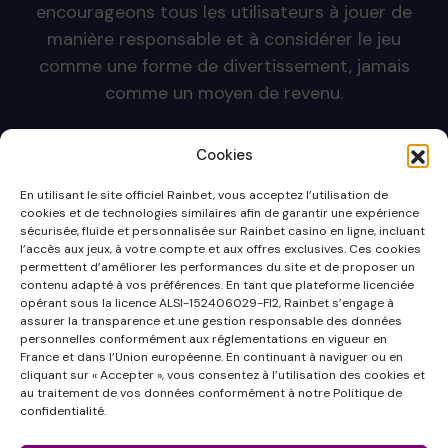
encourageons tous les utilisateurs à jouer de
manière responsable et à considérer le jeu
comme une forme de divertissement, jamais
comme un moyen de revenu.
Rainbet soutient activement les programmes
Cookies
internationaux de jeu responsable, notamment
Gambling Therapy
et
BeGambleAware
, afin de
En utilisant le site officiel Rainbet, vous acceptez l’utilisation de
proposer des ressources et un accompagnement
cookies et de technologies similaires afin de garantir une expérience
sécurisée, fluide et personnalisée sur Rainbet casino en ligne, incluant
confidentiel à ceux qui en ont besoin.
l’accès aux jeux, à votre compte et aux offres exclusives. Ces cookies
permettent d’améliorer les performances du site et de proposer un
Vous pouvez consulter les avis concernant notre
contenu adapté à vos préférences. En tant que plateforme licenciée
opérant sous la licence ALSI-152406029-FI2, Rainbet s’engage à
site web sur
Trustpilot
. Suivez également notre
assurer la transparence et une gestion responsable des données
chaîne YouTube officielle
pour découvrir des
personnelles conformément aux réglementations en vigueur en
France et dans l’Union européenne. En continuant à naviguer ou en
guides et des tutoriels vidéo.
cliquant sur « Accepter », vous consentez à l’utilisation des cookies et
au traitement de vos données conformément à notre Politique de
Pour toute demande officielle ou assistance,
confidentialité.
contactez notre équipe à l’adresse :