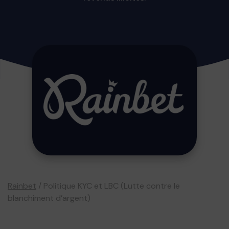
Rainbet
/
Politique KYC et LBC (Lutte contre le
blanchiment d’argent)