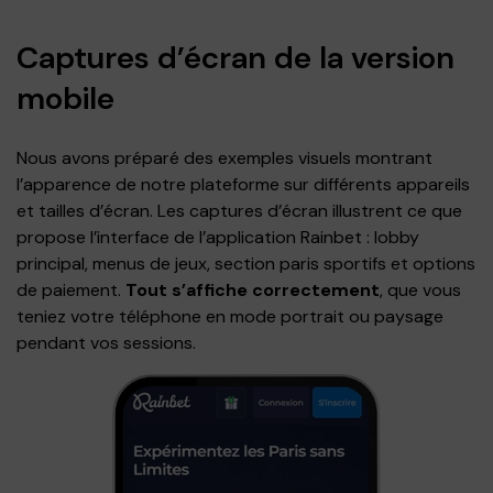
Captures d’écran de la version
mobile
Nous avons préparé des exemples visuels montrant
l’apparence de notre plateforme sur différents appareils
et tailles d’écran. Les captures d’écran illustrent ce que
propose l’interface de l’application Rainbet : lobby
principal, menus de jeux, section paris sportifs et options
de paiement.
Tout s’affiche correctement
, que vous
teniez votre téléphone en mode portrait ou paysage
pendant vos sessions.