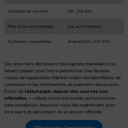
Certificat de sécurité
SSL 256 bits
Mise à jour automatique
Oui, automatique
Systèmes compatibles
Android 8.0+, iOS 13.0+
Des sites tiers distribuent des logiciels malveillants se
faisant passer pour notre plateforme. Ces fausses
copies de l’application Rainbet volent les identifiants de
connexion et les informations de paiement des joueurs.
Évitez de
télécharger depuis des sources non
officielles
— utilisez notre site mobile qui fonctionne
sans installation. Inscrivez-vous dès maintenant pour
être averti du lancement de la version officielle.
Télécharger l’application