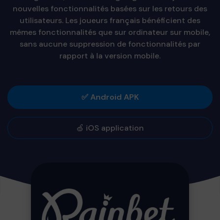
nouvelles fonctionnalités basées sur les retours des
utilisateurs. Les joueurs français bénéficient des
mêmes fonctionnalités que sur ordinateur sur mobile,
sans aucune suppression de fonctionnalités par
rapport à la version mobile.
✅ Android APK
🍏 iOS application