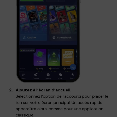
COURSE QUOTIDIENNE
Ajoutez à l’écran d’accueil.
Sélectionnez l’option de raccourci pour placer le
lien sur votre écran principal. Un accès rapide
apparaîtra alors, comme pour une application
Participez à la COURSE
classique.