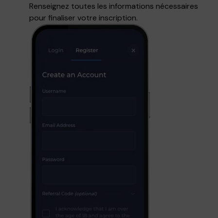
Renseignez toutes les informations nécessaires
pour finaliser votre inscription.