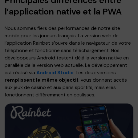
Principales différences entre
l’application native et la PWA
Nous sommes fiers des performances de notre site
mobile pour les joueurs français. La version web de
l’application Rainbet s’ouvre dans le navigateur de votre
téléphone et fonctionne sans téléchargement. Nos
développeurs Android testent déjà la version native en
parallèle de la version web actuelle. Le développement
est réalisé via
Android Studio
. Les deux versions
remplissent le même objectif
, vous donnant accès
aux jeux de casino et aux paris sportifs, mais elles
fonctionnent différemment en coulisses.