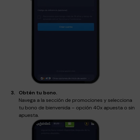
Obtén tu bono.
Navega a la sección de promociones y selecciona
tu bono de bienvenida – opción 40x apuesta o sin
apuesta.