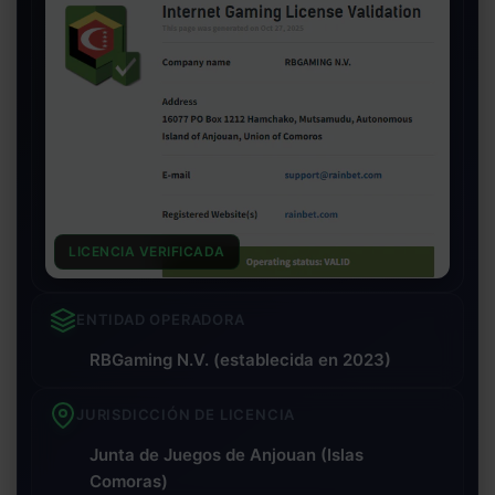
LICENCIA VERIFICADA
ENTIDAD OPERADORA
RBGaming N.V. (establecida en 2023)
JURISDICCIÓN DE LICENCIA
Junta de Juegos de Anjouan (Islas
Comoras)