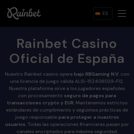
ES
Rainbet Casino
Oficial de España
Nuestro Rainbet casino opera
bajo RBGaming N.V
. con
una licencia de juego válida ALSI-152406029-FI2.
Nuestra plataforma sirve a los jugadores españoles
con procesamiento
seguro de pagos para
transacciones crypto y EUR
. Mantenemos estrictos
estándares de cumplimiento y seguimos prácticas de
juego responsable
para proteger a nuestros
usuarios
. Todas las operaciones financieras pasan por
canales encriptados para máxima seguridad.