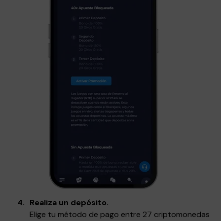
Realiza un depósito.
Elige tu método de pago entre 27 criptomonedas