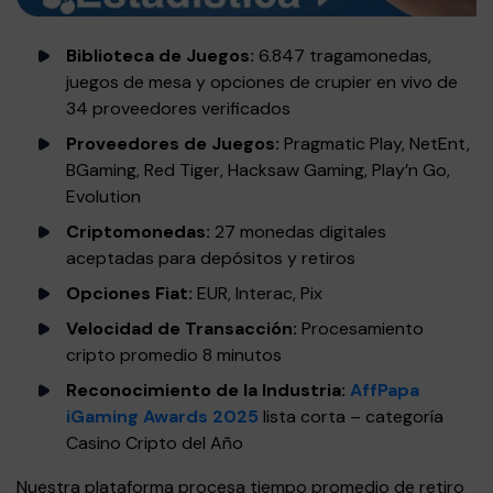
Biblioteca de Juegos:
6.847 tragamonedas,
juegos de mesa y opciones de crupier en vivo de
34 proveedores verificados
Proveedores de Juegos:
Pragmatic Play, NetEnt,
BGaming, Red Tiger, Hacksaw Gaming, Play’n Go,
Evolution
Criptomonedas:
27 monedas digitales
aceptadas para depósitos y retiros
Opciones Fiat:
EUR, Interac, Pix
Velocidad de Transacción:
Procesamiento
cripto promedio 8 minutos
Reconocimiento de la Industria:
AffPapa
iGaming Awards 2025
lista corta – categoría
Casino Cripto del Año
Nuestra plataforma procesa tiempo promedio de retiro