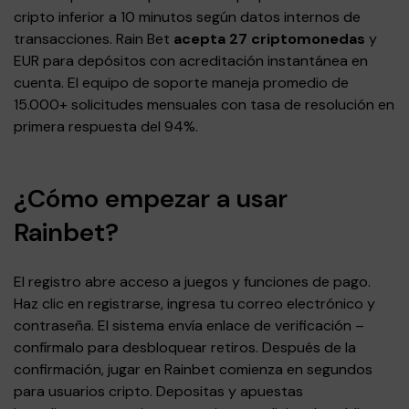
cripto inferior a 10 minutos según datos internos de
transacciones. Rain Bet
acepta 27 criptomonedas
y
EUR para depósitos con acreditación instantánea en
cuenta. El equipo de soporte maneja promedio de
15.000+ solicitudes mensuales con tasa de resolución en
primera respuesta del 94%.
¿Cómo empezar a usar
Rainbet?
El registro abre acceso a juegos y funciones de pago.
Haz clic en registrarse, ingresa tu correo electrónico y
contraseña. El sistema envía enlace de verificación –
confírmalo para desbloquear retiros. Después de la
confirmación, jugar en Rainbet comienza en segundos
para usuarios cripto. Depositas y apuestas