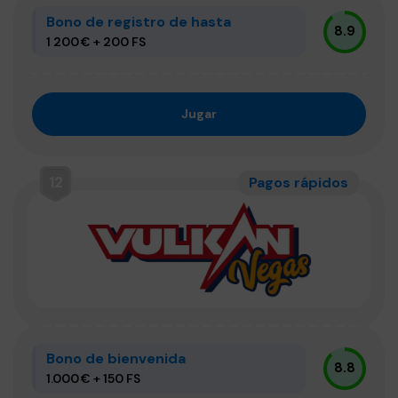
Bono de registro de hasta
8.9
1 200 € + 200 FS
Jugar
12
Pagos rápidos
Bono de bienvenida
8.8
1.000 € + 150 FS