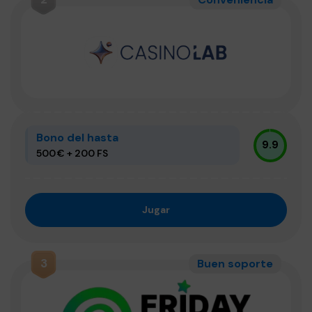
Bono del hasta
9.9
500 € + 200 FS
Jugar
3
Buen soporte