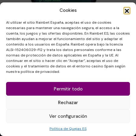
Cookies
Encuentra tu juego.
Explora la biblioteca de juegos, selecciona tu
Al utilizar el sitio Rainbet España, aceptas el uso de cookies
necesarias para mantener una navegación segura, el acceso a la
tragamonedas o juego de mesa favorito y
cuenta, los juegos y las ofertas disponibles. En Rainbet ES, las cookies
comienza a jugar inmediatamente.
también ayudan a mejorar el funcionamiento del sitio y adaptar el
contenido a los usuarios en España. Rainbet opera bajo la licencia
ALSI-152406029-FI2 y trata los datos personales conforme a las
normas de protección de datos aplicables en España y la UE. Al
continuar en el sitio o hacer clic en “Aceptar”, aceptas el uso de
cookies y el tratamiento de datos en el entorno casino Spain según
nuestra política de privacidad.
Permitir todo
Rechazar
Ver configuración
5
/5
Calificación:
Participa en CORRIDA DIÁRIA y
EXPERIMENTE AGORA
Política de Quejas ES
gana 21 000 €