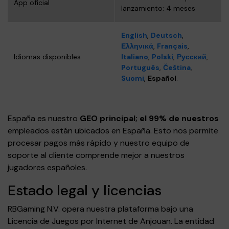
App oficial
lanzamiento: 4 meses
English
,
Deutsch
,
Ελληνικά
,
Français
,
Idiomas disponibles
Italiano
,
Polski
,
Русский
,
Português
,
Čeština
,
Suomi
,
Español
.
España es nuestro
GEO principal; el 99% de nuestros
empleados están ubicados en España. Esto nos permite
procesar pagos más rápido y nuestro equipo de
soporte al cliente comprende mejor a nuestros
jugadores españoles.
Estado legal y licencias
RBGaming N.V. opera nuestra plataforma bajo una
Licencia de Juegos por Internet de Anjouan. La entidad