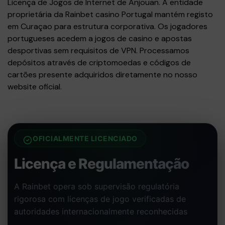
Licença de Jogos de Internet de Anjouan. A entidade
proprietária da Rainbet casino Portugal mantém registo
em Curaçao para estrutura corporativa. Os jogadores
portugueses acedem a jogos de casino e apostas
desportivas sem requisitos de VPN. Processamos
depósitos através de criptomoedas e códigos de
cartões presente adquiridos diretamente no nosso
website oficial.
OFICIALMENTE LICENCIADO
Licença e Regulamentação
A Rainbet opera sob supervisão regulatória
rigorosa com licenças de jogo verificadas de
autoridades internacionalmente reconhecidas