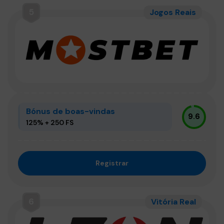
5
Jogos Reais
Bónus de boas-vindas
9.6
125% + 250 FS
Registrar
6
Vitória Real