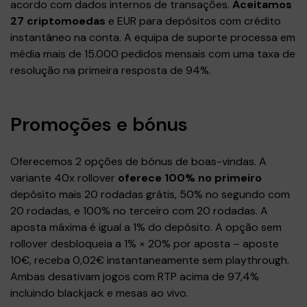
acordo com dados internos de transações.
Aceitamos
27 criptomoedas
e EUR para depósitos com crédito
instantâneo na conta. A equipa de suporte processa em
média mais de 15.000 pedidos mensais com uma taxa de
resolução na primeira resposta de 94%.
Promoções e bónus
Oferecemos 2 opções de bónus de boas-vindas. A
variante 40x rollover
oferece 100% no primeiro
depósito mais 20 rodadas grátis, 50% no segundo com
20 rodadas, e 100% no terceiro com 20 rodadas. A
aposta máxima é igual a 1% do depósito. A opção sem
rollover desbloqueia a 1% × 20% por aposta – aposte
10€, receba 0,02€ instantaneamente sem playthrough.
Ambas desativam jogos com RTP acima de 97,4%
incluindo blackjack e mesas ao vivo.