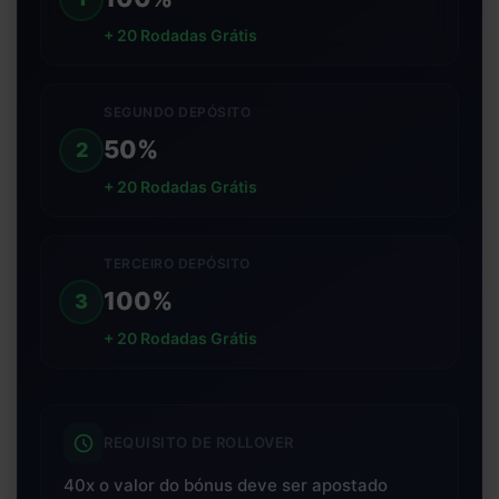
+ 20 Rodadas Grátis
SEGUNDO DEPÓSITO
50%
2
+ 20 Rodadas Grátis
TERCEIRO DEPÓSITO
100%
3
+ 20 Rodadas Grátis
REQUISITO DE ROLLOVER
40x o valor do bónus deve ser apostado