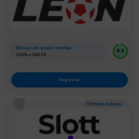
Bónus de boas-vindas
9.5
100% + 100 FS
Registrar
7
Ótimos bónus