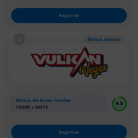
Registrar
10
Bónus diários
Bónus de boas-vindas
8.8
1 500€ + 150 FS
Registrar