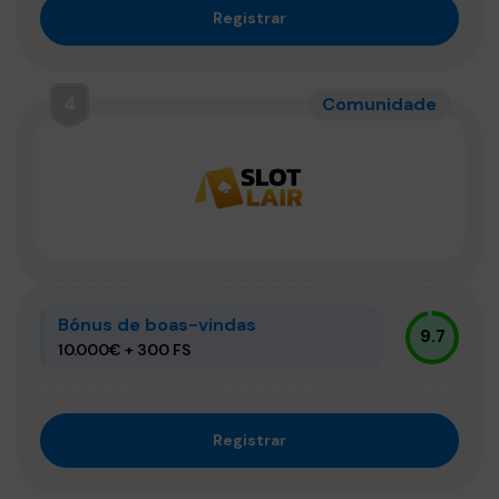
Registrar
4
Comunidade
Bónus de boas-vindas
9.7
10.000€ + 300 FS
Registrar