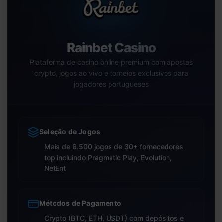
Rainbet Casino
Plataforma de casino online premium com apostas
crypto, jogos ao vivo e torneios exclusivos para
jogadores portugueses
Seleção de Jogos
Mais de 6.500 jogos de 30+ fornecedores
top incluindo Pragmatic Play, Evolution,
NetEnt
Métodos de Pagamento
Crypto (BTC, ETH, USDT) com depósitos e