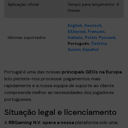
Aplicação oficial
Tempo para lançamento: 4
meses
English
,
Deutsch
,
Ελληνικά
,
Français
,
Idiomas suportados
Italiano
,
Polski
,
Русский
,
Português
,
Čeština
,
Suomi
,
Español
.
Portugal é uma das nossas
principais GEOs na Europa
.
Isto permite-nos processar pagamentos mais
rapidamente e a nossa equipa de suporte ao cliente
compreende melhor as necessidades dos jogadores
portugueses.
Situação legal e licenciamento
A
RBGaming N.V. opera a nossa
plataforma sob uma