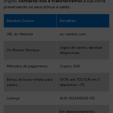
ganha 21 000 €
crypto,
contacte-nos e transferiremos
a sua conta
preservando os seus bónus e saldo.
Participar
Rainbet Casino
Detalhes
URL do Website
eu-rainbet.com
Jogos de casino, apostas
Os Nossos Serviços
desportivas
Métodos de pagamento
Crypto, EUR
Bónus de boas-vindas para
100% até 700 EUR em 3
casino
depósitos + FS
Licença
ALSI-152406029-FI2
Em desenvolvimento.