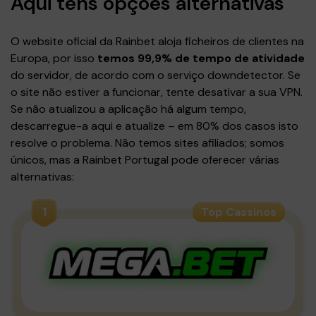
Aqui tens opções alternativas
Promoções e bónus
Como começar a usar a Rainbet?
O website oficial da Rainbet aloja ficheiros de clientes na
O que oferecemos aos jogadores
Europa, por isso
temos 99,9% de tempo de atividade
portugueses?
do servidor, de acordo com o serviço downdetector. Se
o site não estiver a funcionar, tente desativar a sua VPN.
Pagamentos com criptomoedas e
Se não atualizou a aplicação há algum tempo,
métodos bancários
descarregue-a aqui e atualize – em 80% dos casos isto
Fundadores e CEO da Rainbet
resolve o problema. Não temos sites afiliados; somos
Perguntas frequentes
únicos, mas a Rainbet Portugal pode oferecer várias
alternativas:
1
Top Cassinos