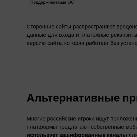
Поддерживаемые ОС
Сторонние сайты распространяют вредоно
данные для входа и платёжные реквизиты
версию сайта, которая работает без устан
Альтернативные при
Многие российские игроки ищут приложен
платформы предлагают собственные моби
использует зашифрованные каналы
для