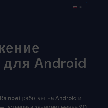
RU
жение
t для Android
ainbet работает на Android и
 — установка занимает менее 90