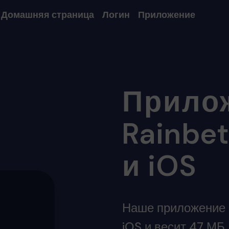
Домашняя страница
Логин
Приложение
Прило
Rainbe
и iOS
Наше приложение R
iOS и весит 47 МБ