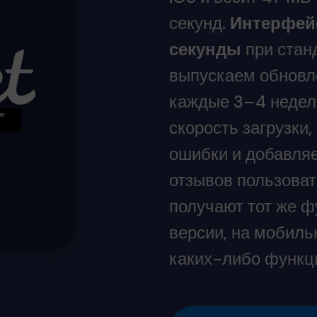
секунд.
Интерфейс
секунды
при стан
выпускаем обновл
каждые 3–4 недел
скорость загрузки
ошибки и добавляе
отзывов пользоват
получают тот же ф
версии, на мобиль
каких-либо функци