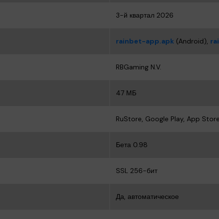
3-й квартал 2026
rainbet-app.apk
(Android),
ra
RBGaming N.V.
47 МБ
RuStore, Google Play, App Stor
Бета 0.98
SSL 256-бит
Да, автоматическое