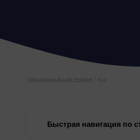
Официальный сайт Реинбет
/
App
Быстрая навигация по с