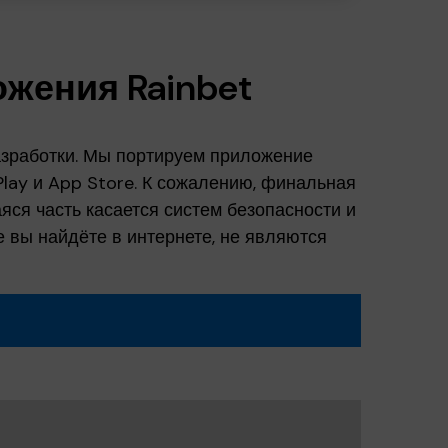
жения Rainbet
зработки. Мы портируем приложение
Play и App Store. К сожалению, финальная
яся часть касается систем безопасности и
 вы найдёте в интернете, не являются