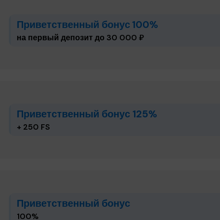
Приветственный бонус
100%
на первый депозит до 30 000 ₽
Приветственный бонус 125%
+ 250 FS
Приветственный бонус
100%