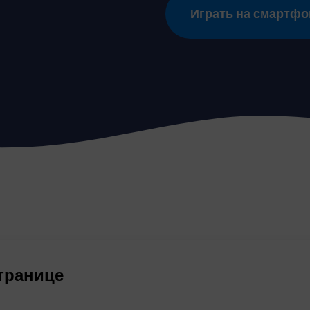
Играть на смартфо
транице