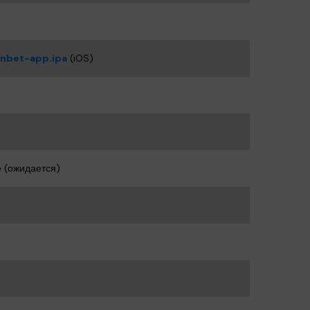
inbet-app.ipa
(iOS)
e (ожидается)