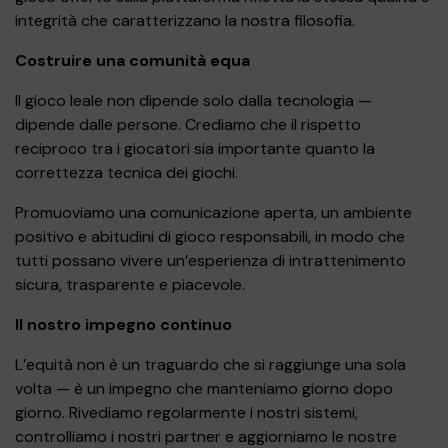
integrità che caratterizzano la nostra filosofia.
Costruire una comunità equa
Il gioco leale non dipende solo dalla tecnologia —
dipende dalle persone. Crediamo che il rispetto
reciproco tra i giocatori sia importante quanto la
correttezza tecnica dei giochi.
Promuoviamo una comunicazione aperta, un ambiente
positivo e abitudini di gioco responsabili, in modo che
tutti possano vivere un’esperienza di intrattenimento
sicura, trasparente e piacevole.
Il nostro impegno continuo
L’equità non è un traguardo che si raggiunge una sola
volta — è un impegno che manteniamo giorno dopo
giorno. Rivediamo regolarmente i nostri sistemi,
controlliamo i nostri partner e aggiorniamo le nostre