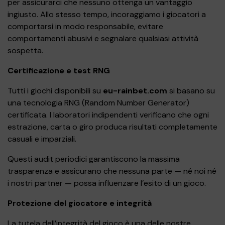
per assicurarci che nessuno ottenga un vantaggio
ingiusto. Allo stesso tempo, incoraggiamo i giocatori a
comportarsi in modo responsabile, evitare
comportamenti abusivi e segnalare qualsiasi attività
sospetta.
Certificazione e test RNG
Tutti i giochi disponibili su
eu-rainbet.com
si basano su
una tecnologia RNG (Random Number Generator)
certificata. I laboratori indipendenti verificano che ogni
estrazione, carta o giro produca risultati completamente
casuali e imparziali.
Questi audit periodici garantiscono la massima
trasparenza e assicurano che nessuna parte — né noi né
i nostri partner — possa influenzare l’esito di un gioco.
Protezione del giocatore e integrità
La tutela dell’integrità del gioco è una delle nostre