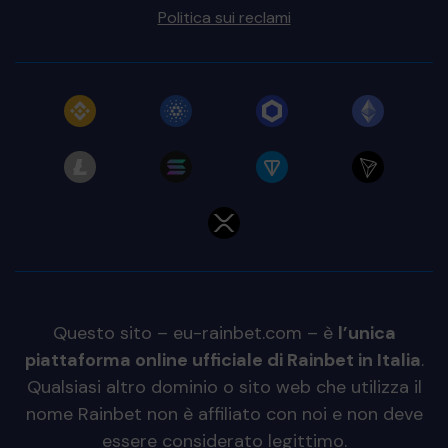
Politica sui reclami
Questo sito – eu-rainbet.com – è
l’unica
piattaforma online ufficiale di Rainbet in Italia
.
Qualsiasi altro dominio o sito web che utilizza il
nome Rainbet non è affiliato con noi e non deve
essere considerato legittimo.