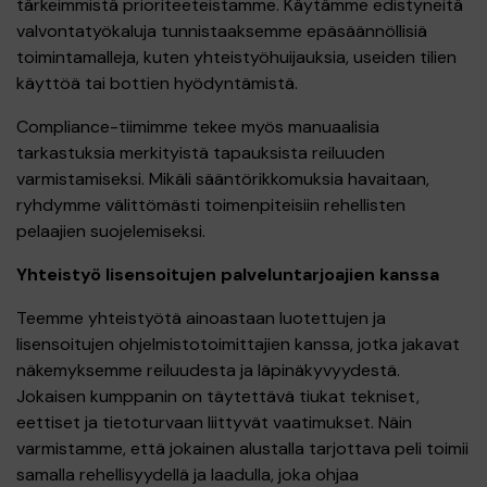
tärkeimmistä prioriteeteistamme. Käytämme edistyneitä
valvontatyökaluja tunnistaaksemme epäsäännöllisiä
toimintamalleja, kuten yhteistyöhuijauksia, useiden tilien
käyttöä tai bottien hyödyntämistä.
Compliance-tiimimme tekee myös manuaalisia
tarkastuksia merkityistä tapauksista reiluuden
varmistamiseksi. Mikäli sääntörikkomuksia havaitaan,
ryhdymme välittömästi toimenpiteisiin rehellisten
pelaajien suojelemiseksi.
Yhteistyö lisensoitujen palveluntarjoajien kanssa
Teemme yhteistyötä ainoastaan luotettujen ja
lisensoitujen ohjelmistotoimittajien kanssa, jotka jakavat
näkemyksemme reiluudesta ja läpinäkyvyydestä.
Jokaisen kumppanin on täytettävä tiukat tekniset,
eettiset ja tietoturvaan liittyvät vaatimukset. Näin
varmistamme, että jokainen alustalla tarjottava peli toimii
samalla rehellisyydellä ja laadulla, joka ohjaa