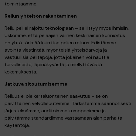
toimintaamme.
Reilun yhteisön rakentaminen
Reilu peli ei rajoitu teknologiaan – se liittyy myös ihmisiin.
Uskomme, että pelaajien välinen keskinäinen kunnioitus
on yhtä tärkeää kuin itse pelien reiluus. Edistämme
avointa viestintää, myönteisiä yhteisöarvoja ja
vastuullisia pelitapoja, jotta jokainen voi nauttia
turvallisesta, läpinäkyvästä ja miellyttävästä
kokemuksesta.
Jatkuva sitoutumisemme
Reiluus ei ole kertaluonteinen saavutus – se on
päivittäinen velvollisuutemme. Tarkistamme säännöllisesti
järjestelmämme, auditoimme kumppanimme ja
päivitämme standardimme vastaamaan alan parhaita
käytäntöjä.