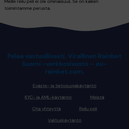
Meille reilu peli ei ole ominaisuus. Se on kaiken
toimintamme perusta.
Pelaa vastuullisesti. Virallinen Rainbet
Suomi -verkkosivusto – eu-
rainbet.com.
Eväste- ja tietosuojakäytäntö
KYC- ja AML-käytäntö
Meistä
Ota yhteyttä
Reilu peli
Valituskäytäntö