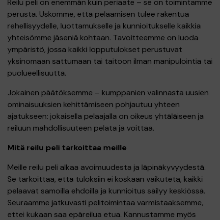
Reilu peli on enemmän kuin periaate – se on toimintamme
perusta. Uskomme, että pelaamisen tulee rakentua
rehellisyydelle, luottamukselle ja kunnioitukselle kaikkia
yhteisömme jäseniä kohtaan. Tavoitteemme on luoda
ympäristö, jossa kaikki lopputulokset perustuvat
yksinomaan sattumaan tai taitoon ilman manipulointia tai
puolueellisuutta.
Jokainen päätöksemme – kumppanien valinnasta uusien
ominaisuuksien kehittämiseen pohjautuu yhteen
ajatukseen: jokaisella pelaajalla on oikeus yhtäläiseen ja
reiluun mahdollisuuteen pelata ja voittaa.
Mitä reilu peli tarkoittaa meille
Meille reilu peli alkaa avoimuudesta ja läpinäkyvyydestä.
Se tarkoittaa, että tuloksiin ei koskaan vaikuteta, kaikki
pelaavat samoilla ehdoilla ja kunnioitus säilyy keskiössä.
Seuraamme jatkuvasti pelitoimintaa varmistaaksemme,
ettei kukaan saa epäreilua etua. Kannustamme myös