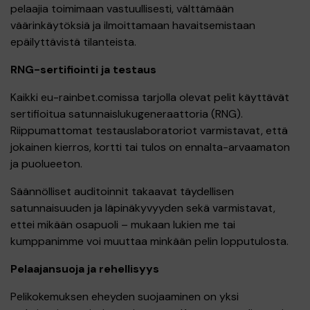
pelaajia toimimaan vastuullisesti, välttämään
väärinkäytöksiä ja ilmoittamaan havaitsemistaan
epäilyttävistä tilanteista.
RNG-sertifiointi ja testaus
Kaikki eu-rainbet.comissa tarjolla olevat pelit käyttävät
sertifioitua satunnaislukugeneraattoria (RNG).
Riippumattomat testauslaboratoriot varmistavat, että
jokainen kierros, kortti tai tulos on ennalta-arvaamaton
ja puolueeton.
Säännölliset auditoinnit takaavat täydellisen
satunnaisuuden ja läpinäkyvyyden sekä varmistavat,
ettei mikään osapuoli – mukaan lukien me tai
kumppanimme voi muuttaa minkään pelin lopputulosta.
Pelaajansuoja ja rehellisyys
Pelikokemuksen eheyden suojaaminen on yksi