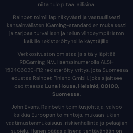
niitä tule pitää laillisina.
Rainbet toimii läpinäkyvästi ja vastuullisesti
kansainvälisten iGaming-standardien mukaisesti
ja tarjoaa turvallisen ja reilun viihdeympäristön
kaikille rekisteröityneille käyttäjille.
Verkkosivuston omistaa ja sitä ylläpitää
RBGaming N.V., lisenssinumerolla ALSI-
152406029-FI2 rekisteröity yritys, jota Suomessa
edustaa Rainbet Finland GmbH, joka sijaitsee
osoitteessa
Luna House, Helsinki, 00100,
Suomessa.
John Evans, Rainbetin toimitusjohtaja, valvoo
kaikkia Euroopan toimintoja, mukaan lukien
vaatimustenmukaisuus, riskienhallinta ja pelaajien
suojelu. Hänen pääasiallisena tehtävänään on