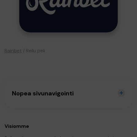
Rainbet
/
Reilu peli
Nopea sivunavigointi
Visiomme