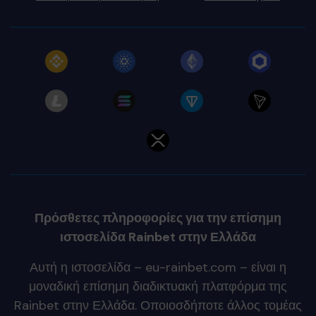
Πρόσθετες πληροφορίες για την επίσημη
ιστοσελίδα Rainbet στην Ελλάδα
Αυτή η ιστοσελίδα – eu-rainbet.com – είναι η
μοναδική επίσημη διαδικτυακή πλατφόρμα της
Rainbet στην Ελλάδα. Οποιοσδήποτε άλλος τομέας