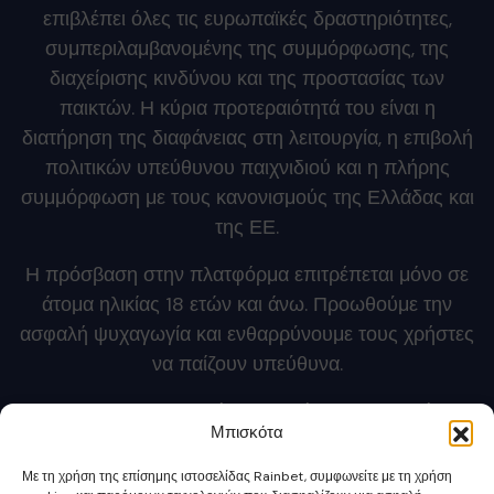
επιβλέπει όλες τις ευρωπαϊκές δραστηριότητες,
συμπεριλαμβανομένης της συμμόρφωσης, της
διαχείρισης κινδύνου και της προστασίας των
παικτών. Η κύρια προτεραιότητά του είναι η
διατήρηση της διαφάνειας στη λειτουργία, η επιβολή
πολιτικών υπεύθυνου παιχνιδιού και η πλήρης
συμμόρφωση με τους κανονισμούς της Ελλάδας και
της ΕΕ.
Η πρόσβαση στην πλατφόρμα επιτρέπεται μόνο σε
άτομα ηλικίας 18 ετών και άνω. Προωθούμε την
ασφαλή ψυχαγωγία και ενθαρρύνουμε τους χρήστες
να παίζουν υπεύθυνα.
Η Rainbet υποστηρίζει διεθνείς πρωτοβουλίες
Μπισκότα
υπεύθυνου παιχνιδιού, όπως το
Gambling Therapy
και το GambleAware
, παρέχοντας πρόσβαση σε
Με τη χρήση της επίσημης ιστοσελίδας Rainbet, συμφωνείτε με τη χρήση