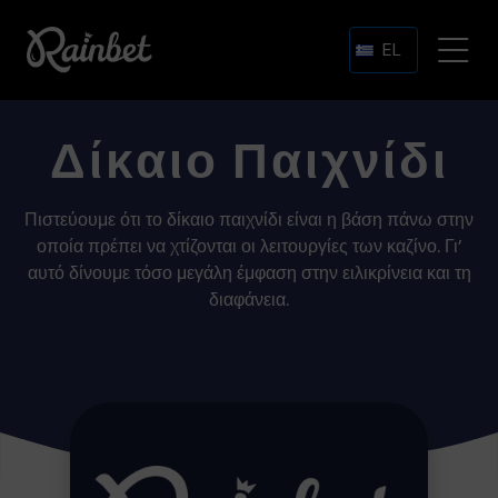
EL
Δίκαιο Παιχνίδι
Πιστεύουμε ότι το δίκαιο παιχνίδι είναι η βάση πάνω στην
οποία πρέπει να χτίζονται οι λειτουργίες των καζίνο. Γι’
αυτό δίνουμε τόσο μεγάλη έμφαση στην ειλικρίνεια και τη
διαφάνεια.